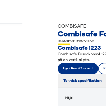
COMBISAFE
Combisafe Fa
Rentalkod: B98392095
Combisafe 1223
Combisafe Fasadkonsol 122
på en vertikal yta.
Hyr i RamiConnect
K
Teknisk specifikation
Höjd