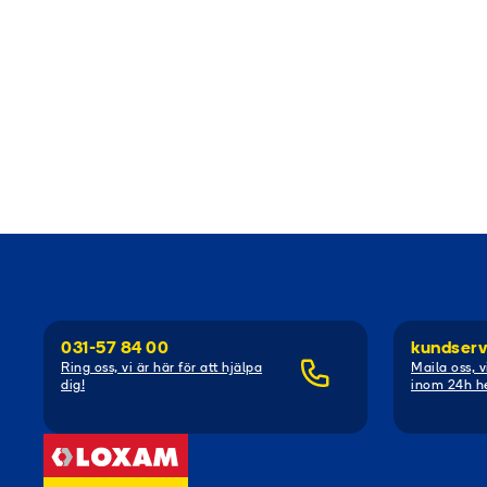
031-57 84 00
kundserv
Ring oss, vi är här för att hjälpa
Maila oss, v
dig!
inom 24h he