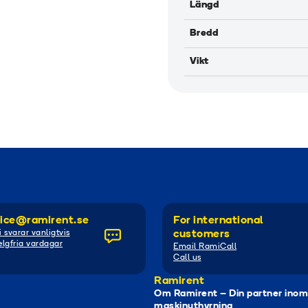
Längd
Bredd
Vikt
ice@ramirent.se
For international
i svarar vanligtvis
customers
lgfria vardagar
Email RamiCall
Call us
Ramirent
Om Ramirent – Din partner inom
maskinuthyrning