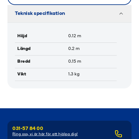
Teknisk specifikation
Höjd
0.12
m
Längd
0.2
m
Bredd
0.15
m
Vikt
1.3
kg
031-57 84 00
Ring oss, vi är här för att hjälpa dig!