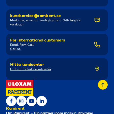
kundservice@ramirent.se
Maila oss, vi svarar vanligtvis inom 24h helgfria
vardagar
For international customers
Email RamiCall
Call us
Hitta kundcenter
Hitta ditt lokala kundcenter
Ramirent
Om Ramirent – Din partner inom maskinuthyrning