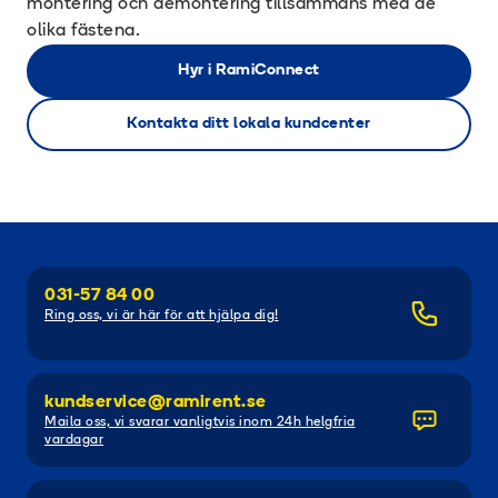
montering och demontering tillsammans med de
olika fästena.
Hyr i RamiConnect
Kontakta ditt lokala kundcenter
031-57 84 00
Ring oss, vi är här för att hjälpa dig!
kundservice@ramirent.se
Maila oss, vi svarar vanligtvis inom 24h helgfria
vardagar