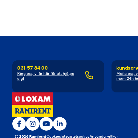
031-57 84 00
kundserv
Ring oss, vi är här för att hjälpa
Maila oss, v
dig!
inom 24h he
© 2026 Ramirent
Cookies
Integritetspolicy
Användarvillkor