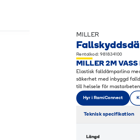
MILLER
Fallskyddsdä
Rentalkod: 981834100
MILLER 2M VASS
Elastisk falldämparlina med
säkerhet med inbyggd fal
till helsele för mastarbet
Hyr i RamiConnect
K
Teknisk specifikation
Längd