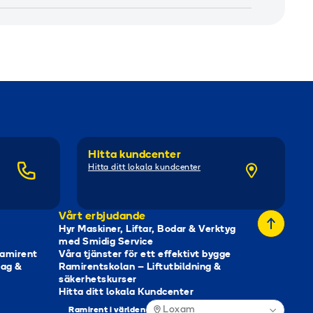
Hitta kundcenter
Hitta ditt lokala kundcenter
Vårt erbjudande
Hyr Maskiner, Liftar, Bodar & Verktyg
med Smidig Service
Ramirent
Våra tjänster för ett effektivt bygge
tag &
Ramirentskolan – Liftutbildning &
säkerhetskurser
Hitta ditt lokala Kundcenter
Loxam
Ramirent i världen