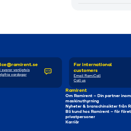
ice@ramirent.se
For international
i svarar vanligtvis
customers
lgfria vardagar
Email RamiCall
Call us
Ramirent
Om Ramirent – Din partner inom
maskinuthyrning
Nyheter & branschinsikter från 
Bli kund hos Ramirent – för före
privatpersoner
Karriär