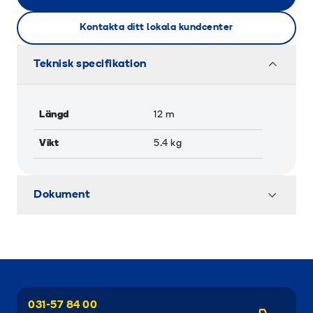
Kontakta ditt lokala kundcenter
Teknisk specifikation
Längd
12
m
Vikt
5.4
kg
Dokument
031-57 84 00