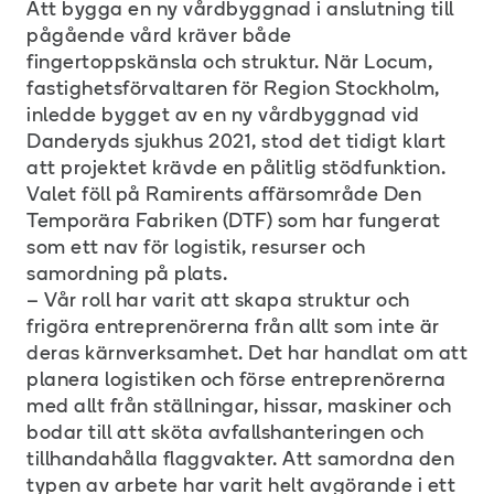
Att bygga en ny vårdbyggnad i anslutning till
pågående vård kräver både
fingertoppskänsla och struktur. När Locum,
fastighetsförvaltaren för Region Stockholm,
inledde bygget av en ny vårdbyggnad vid
Danderyds sjukhus 2021, stod det tidigt klart
att projektet krävde en pålitlig stödfunktion.
Valet föll på Ramirents affärsområde Den
Temporära Fabriken (DTF) som har fungerat
som ett nav för logistik, resurser och
samordning på plats.
– Vår roll har varit att skapa struktur och
frigöra entreprenörerna från allt som inte är
deras kärnverksamhet. Det har handlat om att
planera logistiken och förse entreprenörerna
med allt från ställningar, hissar, maskiner och
bodar till att sköta avfallshanteringen och
tillhandahålla flaggvakter. Att samordna den
typen av arbete har varit helt avgörande i ett