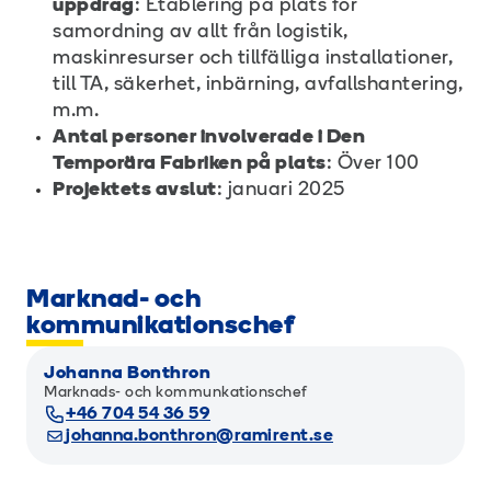
uppdrag
: Etablering på plats för
samordning av allt från logistik,
maskinresurser och tillfälliga installationer,
till TA, säkerhet, inbärning, avfallshantering,
m.m.
Antal personer involverade i Den
Temporära Fabriken på plats
: Över 100
Projektets avslut
: januari 2025
Marknad- och
kommunikationschef
Johanna Bonthron
Marknads- och kommunkationschef
+46 704 54 36 59
johanna.bonthron@ramirent.se
Fler nyheter