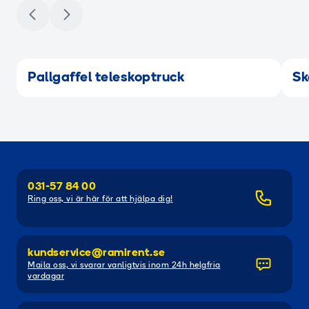
Pallgaffel teleskoptruck
Sk
031-57 84 00
Ring oss, vi är här för att hjälpa dig!
kundservice@ramirent.se
Maila oss, vi svarar vanligtvis inom 24h helgfria
vardagar