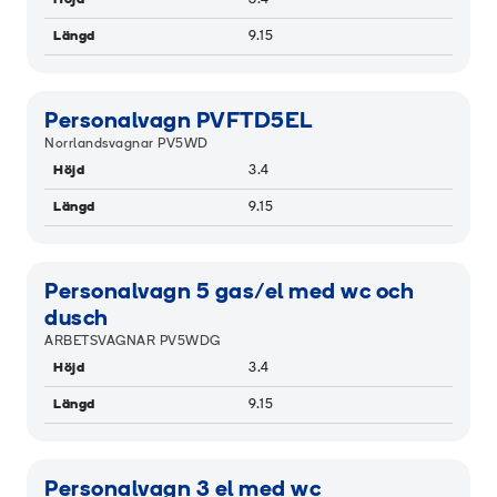
Höjd
3.4
Längd
9.15
Personalvagn PVFTD5EL
Norrlandsvagnar PV5WD
Höjd
3.4
Längd
9.15
Personalvagn 5 gas/el med wc och
dusch
ARBETSVAGNAR PV5WDG
Höjd
3.4
Längd
9.15
Personalvagn 3 el med wc