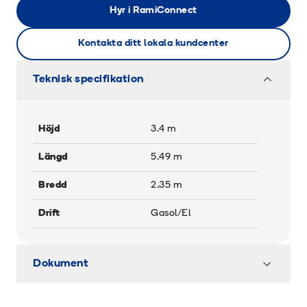
Hyr i RamiConnect
Kontakta ditt lokala kundcenter
Teknisk specifikation
Höjd
3.4
m
Längd
5.49
m
Bredd
2.35
m
Drift
Gasol/El
Dokument