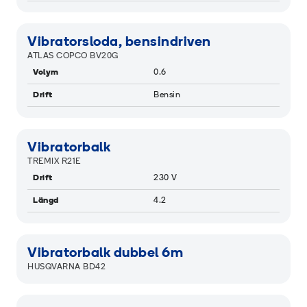
RAMIGREEN
Vibratorsloda, bensindriven
ATLAS COPCO BV20G
Volym
0.6
Drift
Bensin
Vibratorbalk
TREMIX R21E
Drift
230 V
Längd
4.2
RAMIGREEN
Vibratorbalk dubbel 6m
HUSQVARNA BD42