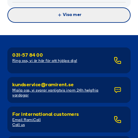
Visa mer
031-57 84 00
Ring oss, vi är här för att hjälpa dig!
kundservice@ramirent.se
Maila oss, vi svarar vanligtvis inom 24h helgfria
vardagar
For international customers
Email RamiCall
Call us