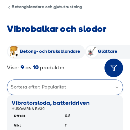
Betongblandare och gjututrustning
Vibrobalkar och slodor
Betong- och bruksblandare
Glättare
9
10
Viser
av
produkter
Sortera efter:
Popularitet
RAMIGREEN
Vibratorsloda, batteridriven
HUSQVARNA BV30I
Effekt
0.8
Vikt
11