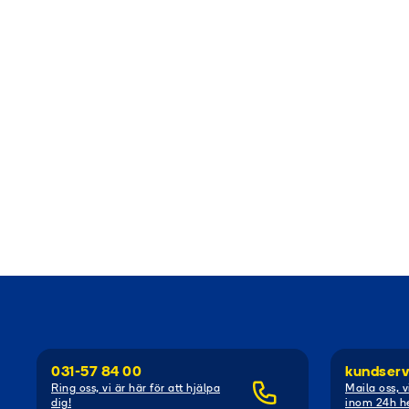
031-57 84 00
kundserv
Ring oss, vi är här för att hjälpa
Maila oss, v
dig!
inom 24h he