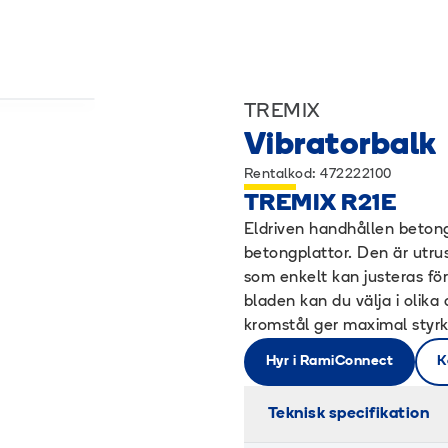
TREMIX
Vibratorbalk
Rentalkod: 472222100
TREMIX R21E
Eldriven handhållen betong
betongplattor. Den är utr
som enkelt kan justeras f
bladen kan du välja i olika
kromstål ger maximal styr
Hyr i RamiConnect
K
Teknisk specifikation