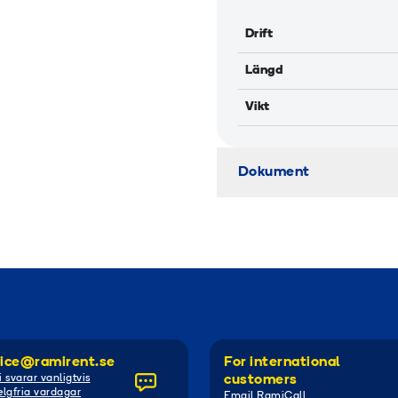
Drift
Längd
Vikt
Dokument
ice@ramirent.se
For international
i svarar vanligtvis
customers
lgfria vardagar
Email RamiCall