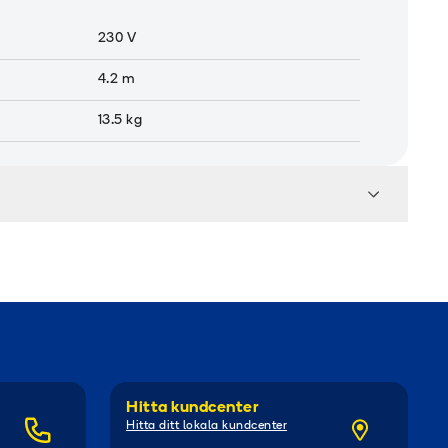
230 V
4.2
m
13.5
kg
Hitta kundcenter
Hitta ditt lokala kundcenter