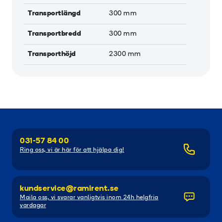
Transportlängd
300
mm
Transportbredd
300
mm
Transporthöjd
2300
mm
031-57 84 00
Ring oss, vi är här för att hjälpa dig!
kundservice@ramirent.se
Maila oss, vi svarar vanligtvis inom 24h helgfria
vardagar