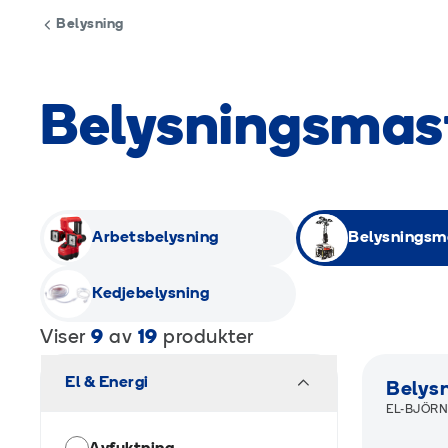
Belysning
Belysningsmas
Arbetsbelysning
Belysningsm
Kedjebelysning
Viser
9
av
19
produkter
R
El & Energi
Belys
EL-BJÖR