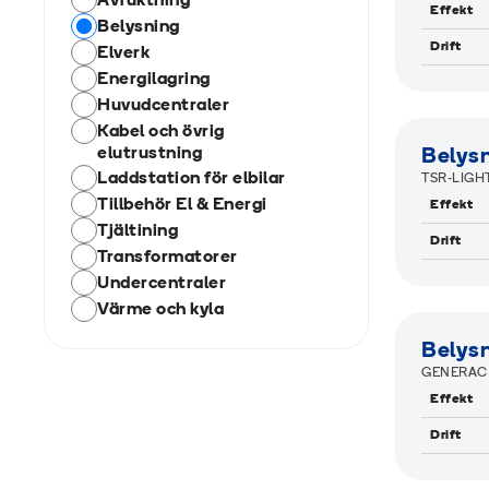
Avfuktning
Effekt
Belysning
Drift
Elverk
Energilagring
Huvudcentraler
R
Kabel och övrig
elutrustning
Belys
Laddstation för elbilar
TSR-LIGH
Tillbehör El & Energi
Effekt
Tjältining
Drift
Transformatorer
Undercentraler
R
Värme och kyla
Belys
GENERAC 
Effekt
Drift