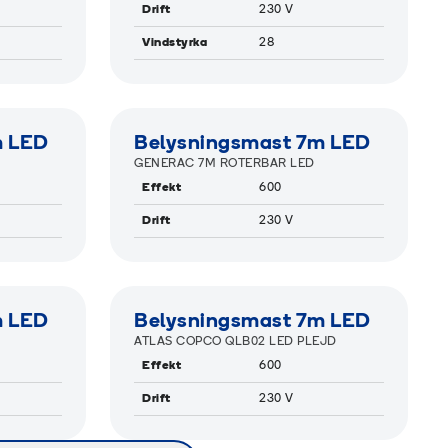
Drift
230 V
Vindstyrka
28
RAMIGREEN
m LED
Belysningsmast 7m LED
GENERAC 7M ROTERBAR LED
Effekt
600
Drift
230 V
RAMIGREEN
m LED
Belysningsmast 7m LED
ATLAS COPCO QLB02 LED PLEJD
Effekt
600
Drift
230 V