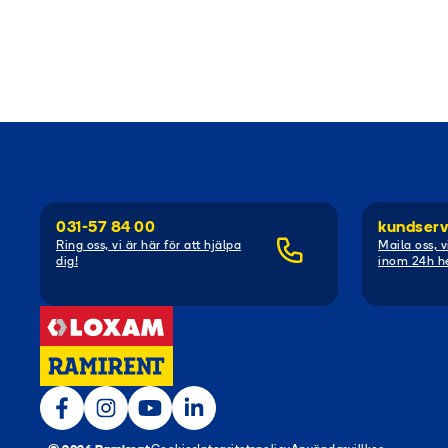
031-57 84 00
kundserv
Ring oss, vi är här för att hjälpa
Maila oss, v
dig!
inom 24h he