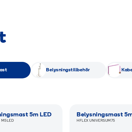
t
ast
Belysningstillbehör
Kab
AMIGREEN
ningsmast 5m LED
Belysningsmast 5
N M5LED
HFLEX UNIVERSUM75