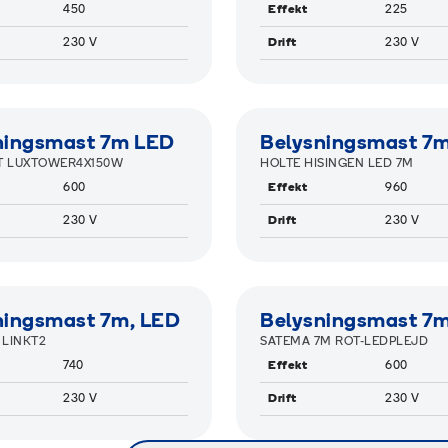
450
Effekt
225
230 V
Drift
230 V
AMIGREEN
RAMIGREEN
ningsmast 7m LED
Belysningsmast 7
T LUXTOWER4X150W
HOLTE HISINGEN LED 7M
600
Effekt
960
230 V
Drift
230 V
AMIGREEN
RAMIGREEN
ningsmast 7m, LED
Belysningsmast 7
LINKT2
SATEMA 7M ROT-LEDPLEJD
740
Effekt
600
230 V
Drift
230 V