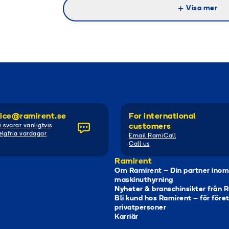
Visa mer
ice@ramirent.se
For international
i svarar vanligtvis
customers
lgfria vardagar
Email RamiCall
Call us
Ramirent
Om Ramirent – Din partner inom
maskinuthyrning
Nyheter & branschinsikter från 
Bli kund hos Ramirent – för före
privatpersoner
Karriär