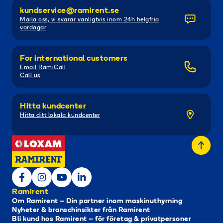
kundservice@ramirent.se
Maila oss, vi svarar vanligtvis inom 24h helgfria
vardagar
For international customers
Email RamiCall
Call us
Hitta kundcenter
Hitta ditt lokala kundcenter
Ramirent
Om Ramirent – Din partner inom maskinuthyrning
Nyheter & branschinsikter från Ramirent
Bli kund hos Ramirent – för företag & privatpersoner