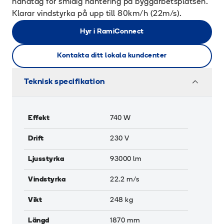
handtag för smidig hantering på byggarbetsplatsen.
Klarar vindstyrka på upp till 80km/h (22m/s).
Hyr i RamiConnect
Kontakta ditt lokala kundcenter
Teknisk specifikation
Effekt
740
W
Drift
230 V
Ljusstyrka
93000
lm
Vindstyrka
22.2
m/s
Vikt
248
kg
Längd
1870
mm