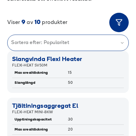
9
10
Viser
av
produkter
Sortera efter:
Popularitet
RAMIGREEN
Slangvinda Flexi Heater
FLEXI-HEAT SV50M
Max arealtäckning
15
Slanglängd
50
RAMIGREEN
Tjältiningsaggregat El
FLEXI-HEAT MINI-8KW
Upptiningskapacitet
30
Max arealtäckning
20