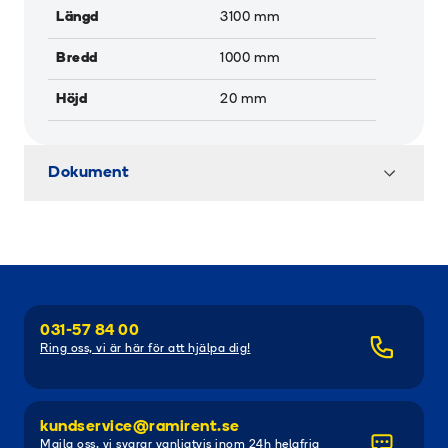
Längd
3100
mm
Bredd
1000
mm
Höjd
20
mm
Dokument
031-57 84 00
Ring oss, vi är här för att hjälpa dig!
kundservice@ramirent.se
Maila oss, vi svarar vanligtvis inom 24h helgfria