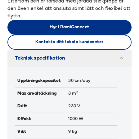
Eftersom den är försedd med jordad stickpropp är
den även enkel att ansluta samt lätt och flexibel att
flytta.
Hyr i RamiConnect
Kontakta ditt lokala kundcenter
Teknisk specifikation
Upptiningskapacitet
30
cm/day
Max arealtäckning
3
m²
Drift
230 V
Effekt
1000
W
Vikt
9
kg