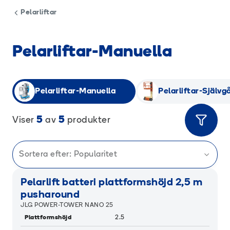
Pelarliftar
Pelarliftar-Manuella
Pelarliftar-Manuella
Pelarliftar-Själv
5
5
Viser
av
produkter
Sortera efter:
Popularitet
RAMIGREEN
Pelarlift batteri plattformshöjd 2,5 m
pusharound
JLG POWER-TOWER NANO 25
Plattformshöjd
2.5