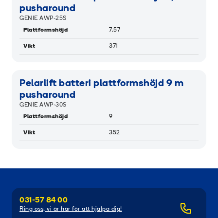
pusharound
GENIE AWP-25S
Plattformshöjd
7.57
Vikt
371
RAMIGREEN
Pelarlift batteri plattformshöjd 9 m
pusharound
GENIE AWP-30S
Plattformshöjd
9
Vikt
352
031-57 84 00
Ring oss, vi är här för att hjälpa dig!