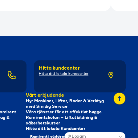
Hitta kundcenter
Hitta ditt lokala kundcenter
Vårt erbjudande
Hyr Maskiner, Liftar, Bodar & Verktyg
med Smidig Service
Ramirent
Våra tjänster för ett effektivt bygge
tag &
Ramirentskolan – Liftutbildning &
säkerhetskurser
Hitta ditt lokala Kundcenter
Loxam
Ramirent i världen