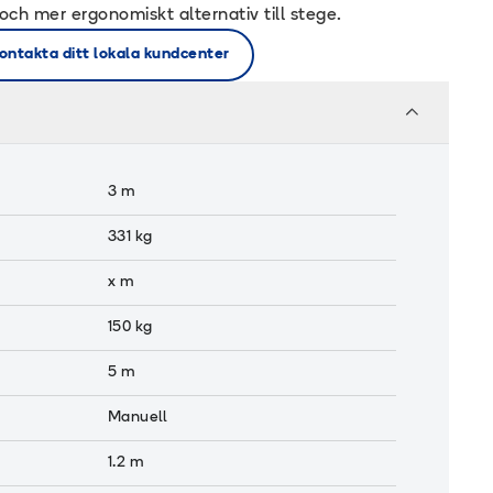
 och mer ergonomiskt alternativ till stege.
ontakta ditt lokala kundcenter
3
m
331
kg
x
m
150
kg
5
m
Manuell
1.2
m