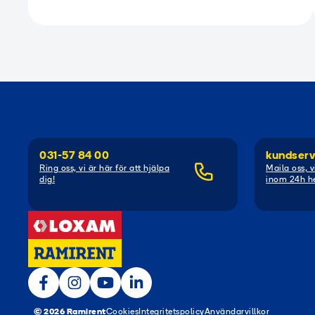
031-57 84 00
kundserv
Ring oss, vi är här för att hjälpa
Maila oss, v
dig!
inom 24h he
© 2026 Ramirent
Cookies
Integritetspolicy
Användarvillkor