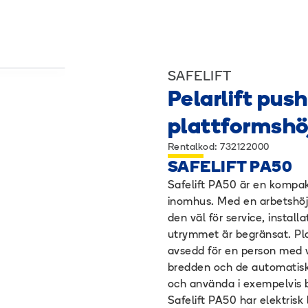
SAFELIFT
Pelarlift pus
plattformshö
Rentalkod: 732122000
SAFELIFT PA50
Safelift PA50 är en kompak
inomhus. Med en arbetshöj
den väl för service, install
utrymmet är begränsat. Pla
avsedd för en person med v
bredden och de automatiska
och använda i exempelvis bu
Safelift PA50 har elektrisk 