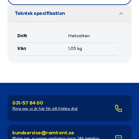
Teknisk specifikation
Drift
Hetvatten
Vikt
1.05
kg
031-57 84 00
Ring oss, vi är här för att hjälpa dig!
kundservice@ramirent.se
Maila oss, vi svarar vanligtvis inom 24h helgfria