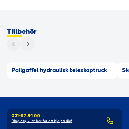
Tillbehör
Pallgaffel hydraulisk teleskoptruck
Sk
031-57 84 00
Ring oss, vi är här för att hjälpa dig!