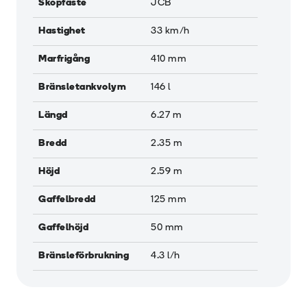
Skopfäste
JCB
Hastighet
33
km/h
Marfrigång
410
mm
Bränsletankvolym
146
l
Längd
6.27
m
Bredd
2.35
m
Höjd
2.59
m
Gaffelbredd
125
mm
Gaffelhöjd
50
mm
Bränsleförbrukning
4.3
l/h