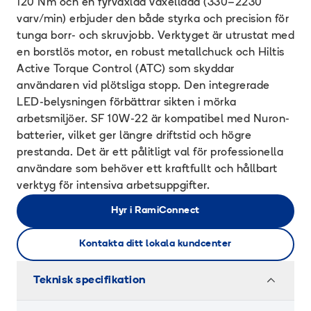
120 Nm och en fyrväxlad växellåda (330–2230
varv/min) erbjuder den både styrka och precision för
tunga borr- och skruvjobb.​ Verktyget är utrustat med
en borstlös motor, en robust metallchuck och Hiltis
Active Torque Control (ATC) som skyddar
användaren vid plötsliga stopp. Den integrerade
LED-belysningen förbättrar sikten i mörka
arbetsmiljöer. SF 10W-22 är kompatibel med Nuron-
batterier, vilket ger längre driftstid och högre
prestanda. Det är ett pålitligt val för professionella
användare som behöver ett kraftfullt och hållbart
verktyg för intensiva arbetsuppgifter.
Hyr i RamiConnect
Kontakta ditt lokala kundcenter
Teknisk specifikation