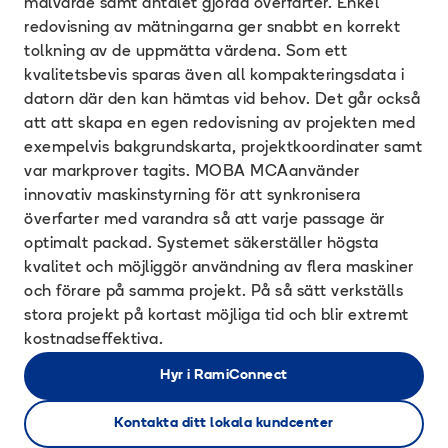
målvärde samt antalet gjorda överfarter. Enkel
redovisning av mätningarna ger snabbt en korrekt
tolkning av de uppmätta värdena. Som ett
kvalitetsbevis sparas även all kompakteringsdata i
datorn där den kan hämtas vid behov. Det går också
att att skapa en egen redovisning av projekten med
exempelvis bakgrundskarta, projektkoordinater samt
var markprover tagits. MOBA MCAanvänder
innovativ maskinstyrning för att synkronisera
överfarter med varandra så att varje passage är
optimalt packad. Systemet säkerställer högsta
kvalitet och möjliggör användning av flera maskiner
och förare på samma projekt. På så sätt verkställs
stora projekt på kortast möjliga tid och blir extremt
kostnadseffektiva.
Hyr i RamiConnect
Kontakta ditt lokala kundcenter